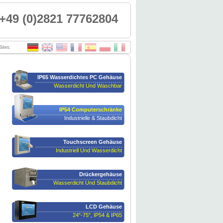
+49 (0)2821 77762804
Sites:
IP65 Wasserdichtes PC Gehäuse
Wasserdicht Und Waschbar
IP54 Computerschränke
Industrielle & Staubdicht
Touchscreen Gehäuse
Industriell Und Wasserdicht
Drückergehäuse
Wasserdicht Und Staubdicht
LCD Gehäuse
24"-75", IP54 & IP65