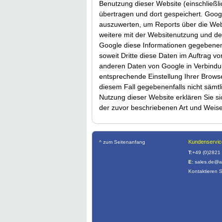
Benutzung dieser Website (einschließli
übertragen und dort gespeichert. Goog
auszuwerten, um Reports über die Webs
weitere mit der Websitenutzung und de
Google diese Informationen gegebenenfa
soweit Dritte diese Daten im Auftrag v
anderen Daten von Google in Verbindun
entsprechende Einstellung Ihrer Browse
diesem Fall gegebenenfalls nicht sämt
Nutzung dieser Website erklären Sie s
der zuvor beschriebenen Art und Weis
Kundenservic
^ zum Seitenanfang
T:
+49 (0)2821
E:
sales.de@a
Kontaktieren 