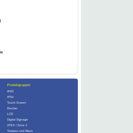
d
ie
Produktgruppen
IP65
IP54
Touch Screen
Drucker
LCD
Digital Signage
ATEX / Zone 2
Tastatur und Maus