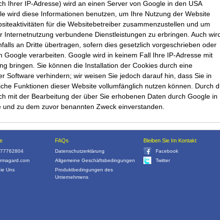
ch Ihrer IP-Adresse) wird an einen Server von Google in den USA
le wird diese Informationen benutzen, um Ihre Nutzung der Website
iteaktivitäten für die Websitebetreiber zusammenzustellen und um
r Internetnutzung verbundene Dienstleistungen zu erbringen. Auch wir
lls an Dritte übertragen, sofern dies gesetzlich vorgeschrieben oder
on Google verarbeiten. Google wird in keinem Fall Ihre IP-Adresse mit
g bringen. Sie können die Installation der Cookies durch eine
r Software verhindern; wir weisen Sie jedoch darauf hin, dass Sie in
liche Funktionen dieser Website vollumfänglich nutzen können. Durch d
ich mit der Bearbeitung der über Sie erhobenen Daten durch Google in
e und zu dem zuvor benannten Zweck einverstanden.
e
FAQs
Bleiben Sie Im Kontakt
 77762804
Datenschutzerklärung
Facebook
rmagard.com
Allgemeine Geschäftsbedingungen
Twitter
Sie Uns
Produktbedingungen des
Unternehmens